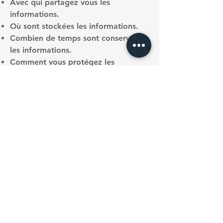
Avec qui partagez vous les
informations.
Où sont stockées les informations.
Combien de temps sont conservées
les informations.
Comment vous protégez les
informations.
Modifications ou mises à jour de la
Politique de confidentialité.
Cliquez ici
pour des informations
plus détaillées sur comment formuler
votre politique de confidentialité.